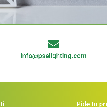
info@pselighting.com
ti
Pide tu p