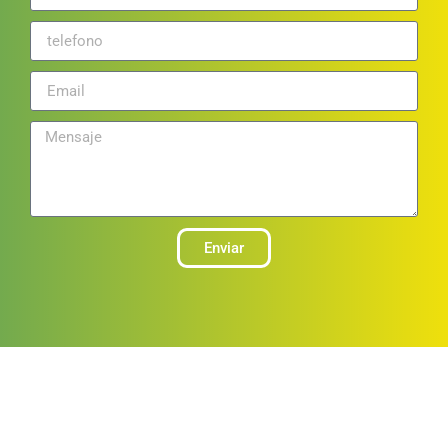
Enviar
PROVEEDORES DE SERVICIOS ENERGÉTICOS (PSE)
info@pselighting.com
91 258 26 48
C/Prado de Banderillas Colmenar Viejo 28770 (Madrid)