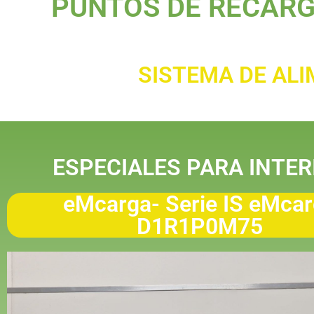
PUNTOS DE RECARG
SISTEMA DE ALI
ESPECIALES PARA INTER
eMcarga- Serie IS eMca
D1R1P0M75